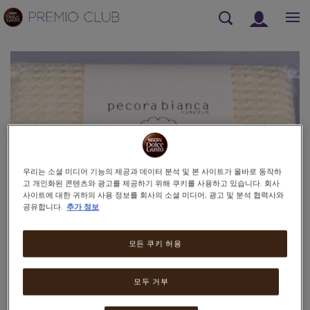
검
색
Warning:
Success:
비
밀
번
호
가
성
공
적
으
우리는 소셜 미디어 기능의 제공과 데이터 분석 및 본 사이트가 올바로 동작하
로
고 개인화된 콘텐츠와 광고를 제공하기 위해 쿠키를 사용하고 있습니다. 회사
변
사이트에 대한 귀하의 사용 정보를 회사의 소셜 미디어, 광고 및 분석 협력사와
공유합니다.
추가 정보
경
되
었
모든 쿠키 허용
습
니
다.
모두 거부