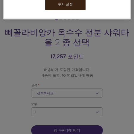
쿠키 설정
삐꼴라비앙카 옥수수 전분 샤워타
올 2 종 선택
17,257 포인트
배송비가 포함된 가격입니다.
배송비 포함, 10 영업일내에 배송
성격
*
REX.LABEL.PLEASE.INPUT_
REX.LABEL.PLEASE.SELECT_
성
성
격
격
성
격
수량
*
수
량
장바구니에 담기