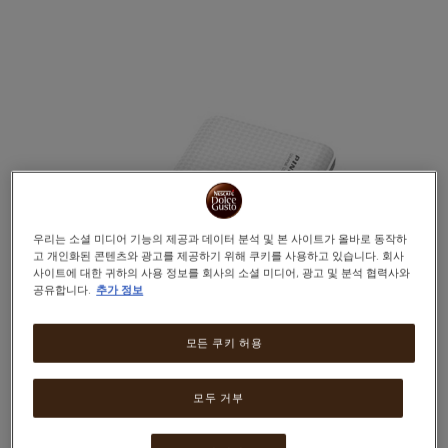
Warning:
Success:
비
밀
번
호
가
성
공
적
우리는 소셜 미디어 기능의 제공과 데이터 분석 및 본 사이트가 올바로 동작하
으
고 개인화된 콘텐츠와 광고를 제공하기 위해 쿠키를 사용하고 있습니다. 회사
로
사이트에 대한 귀하의 사용 정보를 회사의 소셜 미디어, 광고 및 분석 협력사와
변
공유합니다.
추가 정보
경
되
었
모든 쿠키 허용
습
니
다.
모두 거부