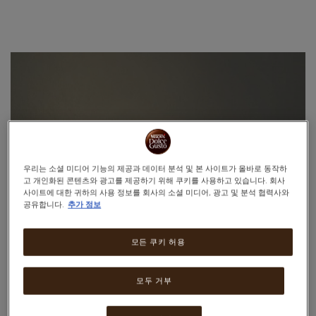
Warning:
Success:
비
밀
번
호
가
성
공
적
우리는 소셜 미디어 기능의 제공과 데이터 분석 및 본 사이트가 올바로 동작하
으
고 개인화된 콘텐츠와 광고를 제공하기 위해 쿠키를 사용하고 있습니다. 회사
로
사이트에 대한 귀하의 사용 정보를 회사의 소셜 미디어, 광고 및 분석 협력사와
변
공유합니다.
추가 정보
경
되
었
모든 쿠키 허용
습
니
다.
모두 거부