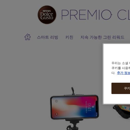
스마트 리빙
키친
지속 가능한 그린 리워드
우리는 소셜 
Warning:
Success:
비
쿠키를 사용하
밀
다.
추가 정
번
호
가
쿠키
성
공
적
으
로
변
경