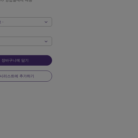
 10 영업일내에 배송
LEASE.INPUT_
LEASE.SELECT_
장바구니에 담기
시리스트에 추가하기