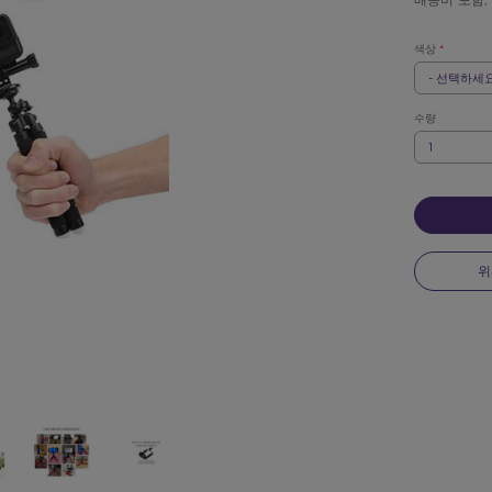
배송비 포함,
색상
*
REX.LABEL.P
REX.LABEL.P
색
색
상
상
색
상
수량
*
수
량
위