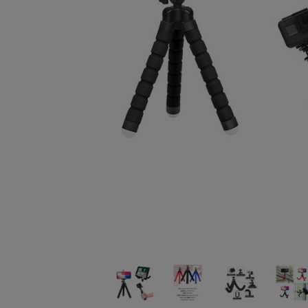
되
었
습
니
다.