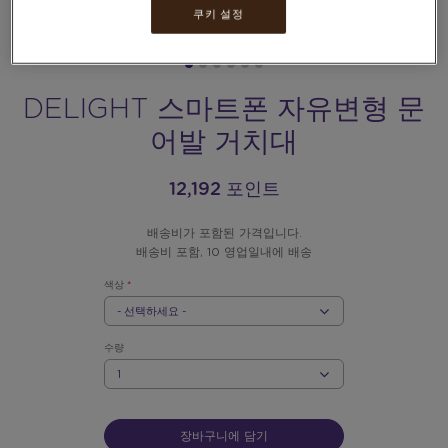
쿠키 설정
DELIGHT 스마트폰 자유변형 문
어발 거치대
12,192 포인트
배송비가 포함된 가격입니다.
배송비 포함, 10 영업일내에 배송
색상
*
REX.LABEL.PLEASE.INPUT_
REX.LABEL.PLEASE.SELECT_
색
색
상
상
색
상
수량
*
수
량
장바구니에 담기