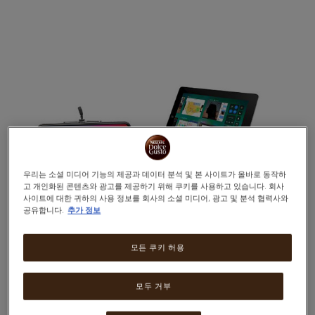
Warning:
Success:
비
밀
번
호
가
성
공
적
으
우리는 소셜 미디어 기능의 제공과 데이터 분석 및 본 사이트가 올바로 동작하
로
고 개인화된 콘텐츠와 광고를 제공하기 위해 쿠키를 사용하고 있습니다. 회사
변
사이트에 대한 귀하의 사용 정보를 회사의 소셜 미디어, 광고 및 분석 협력사와
공유합니다.
추가 정보
경
되
었
모든 쿠키 허용
습
니
다.
모두 거부