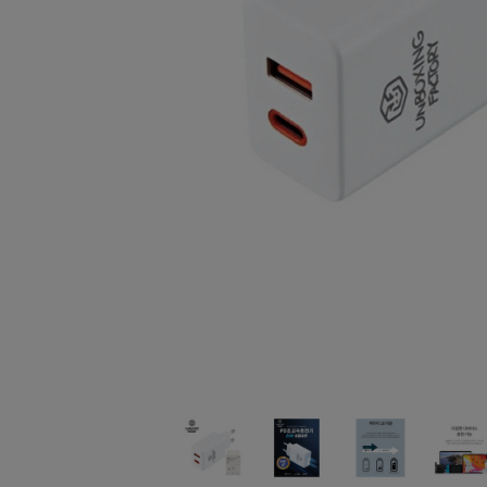
되
었
습
니
다.