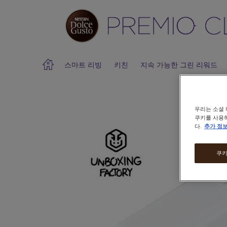
스마트 리빙
키친
지속 가능한 그린 리워드
우리는 소셜 
Warning:
Success:
비
쿠키를 사용하
밀
다.
추가 정
번
호
가
쿠키
성
공
적
으
로
변
경