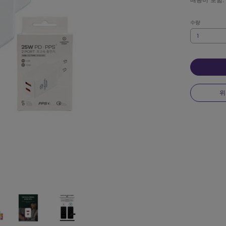
배송비 포함,
수량
수
량
위