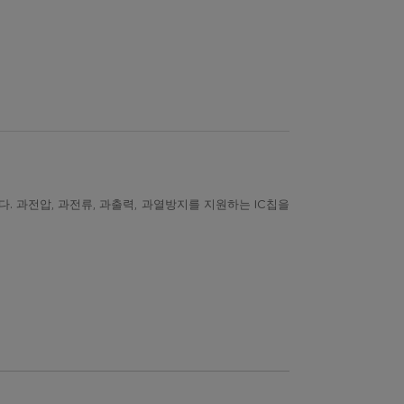
 과전압, 과전류, 과출력, 과열방지를 지원하는 IC칩을
이전
다음